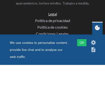
aparcamientos, techos móviles. Trabajos a medida.
Legal
Política de privacidad
Política de cookies
Condiciones Legales
‌
how to stop spam
We use cookies to personalise content ,
OK
provide live chat and to analyse our
web traffic.
Redes Sociales
© Cerrajería Vidal Ortuño S.L.
yakka.es
©