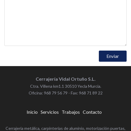
Enviar
Cerrajería Vidal Ortuño S.L.
‌Ctra. Villena km1.1 ‌30510 Yecla Murcia.
‌Oficina: 968 79 56 79 - ‌Fax: 968 71 89 22
Inicio
Servicios
Trabajos
Contacto
Cerrajería metálica, carpinterías de aluminio, motorización puertas,